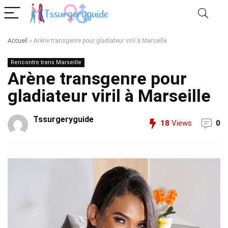
Accueil
»
Arène transgenre pour gladiateur viril à Marseille
Rencontre trans Marseille
Arène transgenre pour
gladiateur viril à Marseille
Tssurgeryguide
18
Views
0