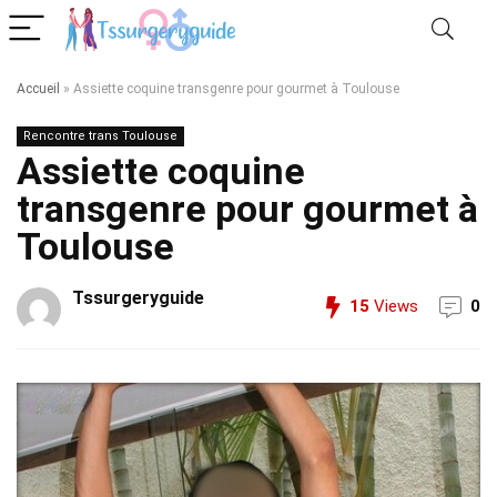
Accueil
»
Assiette coquine transgenre pour gourmet à Toulouse
Rencontre trans Toulouse
Assiette coquine
transgenre pour gourmet à
Toulouse
Tssurgeryguide
15
Views
0