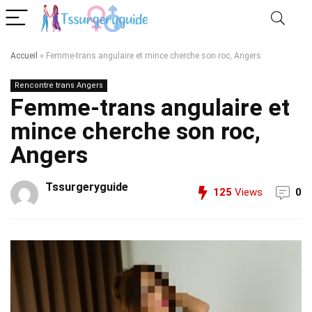
Accueil
»
Femme-trans angulaire et mince cherche son roc, Angers
Rencontre trans Angers
Femme-trans angulaire et
mince cherche son roc,
Angers
Tssurgeryguide
125
Views
0