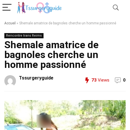
Accueil
»
Shemale amatrice de bagnoles cherche un homme passionné
Rencontre trans Reims
Shemale amatrice de
bagnoles cherche un
homme passionné
Tssurgeryguide
73
Views
0