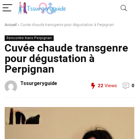
Accueil
»
Cuvée chaude transgenre pour dégustation à Perpignan
Rencontre trans Perpignan
Cuvée chaude transgenre
pour dégustation à
Perpignan
Tssurgeryguide
22
Views
0