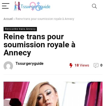
Accueil
»
Reine trans pour soumission royale à Annecy
Rencontre trans Annecy
Reine trans pour
soumission royale à
Annecy
Tssurgeryguide
18
Views
0